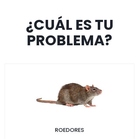
¿CUÁL ES TU
PROBLEMA?
tar Servicio
ROEDORES