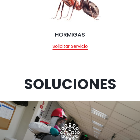
tar Servicio
HORMIGAS
Solicitar Servicio
SOLUCIONES