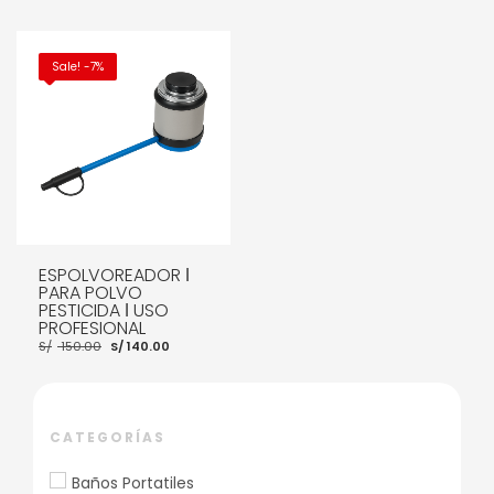
Sale! -7%
ESPOLVOREADOR ǀ
PARA POLVO
PESTICIDA ǀ USO
PROFESIONAL
El
El
S/
150.00
S/
140.00
precio
precio
original
actual
era:
es:
S/ 150.00.
S/ 140.00.
CATEGORÍAS
AÑADIR AL CARRITO
Baños Portatiles