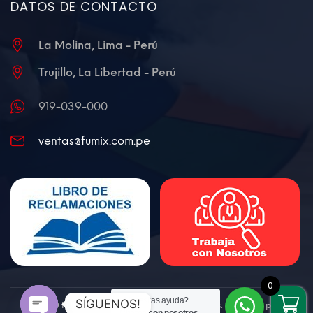
DATOS DE CONTACTO
La Molina, Lima - Perú
Trujillo, La Libertad - Perú
919-039-000
ventas@fumix.com.pe
0
¿Necesitas ayuda?
SÍGUENOS!
@2020 FUMIX - Todos los derechos reservados. Diseñado por