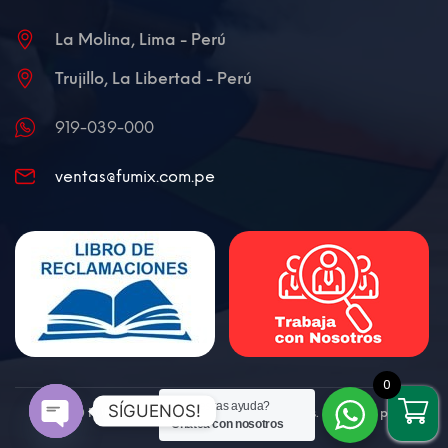
La Molina, Lima - Perú
Trujillo, La Libertad - Perú
919-039-000
ventas@fumix.com.pe
0
¿Necesitas ayuda?
SÍGUENOS!
@2020 FUMIX - Todos los derechos reservados. Diseñado por
Chatea con nosotros
www.tandaperu.com
Open