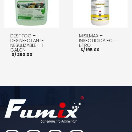
DESF FOG –
MISILMAX –
DESINFECTANTE
INSECTICIDA EC –
NEBULIZABLE – 1
LITRO
GALÓN
S/
195.00
S/
250.00
AÑADIR AL CARRITO
AÑADIR AL CARRITO