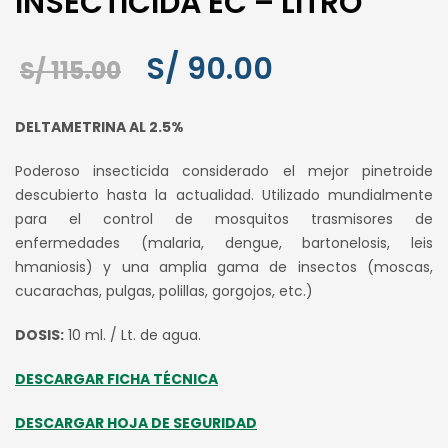
INSECTICIDA EC – LITRO
El
El
S/
90.00
S/
115.00
precio
precio
DELTAMETRINA AL 2.5%
original
actual
Poderoso insecticida considerado el mejor pinetroide
era:
es:
descubierto hasta la actualidad. Utilizado mundialmente
S/ 115.00.
S/ 90.00.
para el control de mosquitos trasmisores de
enfermedades (malaria, dengue, bartonelosis, leis
hmaniosis) y una amplia gama de insectos (moscas,
cucarachas, pulgas, polillas, gorgojos, etc.)
DOSIS:
10 ml. / Lt. de agua.
DESCARGAR FICHA TÉCNICA
DESCARGAR HOJA DE SEGURIDAD