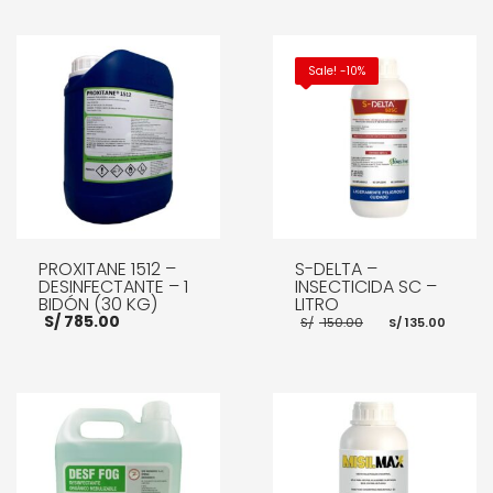
Sale! -10%
PROXITANE 1512 –
S-DELTA –
DESINFECTANTE – 1
INSECTICIDA SC –
BIDÓN (30 KG)
LITRO
El
El
S/
785.00
S/
150.00
S/
135.00
precio
prec
original
actu
era:
es:
S/ 150.00.
S/ 13
AÑADIR AL CARRITO
AÑADIR AL CARRITO