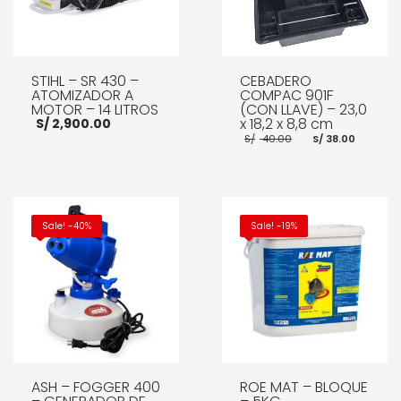
STIHL – SR 430 –
CEBADERO
ATOMIZADOR A
COMPAC 901F
MOTOR – 14 LITROS
(CON LLAVE) – 23,0
x 18,2 x 8,8 cm
S/
2,900.00
El
El
S/
40.00
S/
38.00
precio
preci
original
actua
era:
es:
S/ 40.00.
S/ 38.
AÑADIR AL CARRITO
AÑADIR AL CARRITO
Sale! -40%
Sale! -19%
ASH – FOGGER 400
ROE MAT – BLOQUE