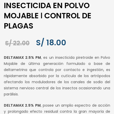
INSECTICIDA EN POLVO
MOJABLE ǀ CONTROL DE
PLAGAS
El
El
S/
18.00
S/
22.00
precio
precio
DELTAMAX 2.5% PM
, es un insecticida piretroide en Polvo
original
actual
Mojable de última generación formulado a base de
deltametrina que controla por contacto e ingestión, es
era:
es:
rápidamente absorbido por la cutícula de los artrópodos
S/ 22.00.
S/ 18.00.
afectando los moduladores de los canales de sodio del
sistema nervioso central de los insectos ocasionando una
parálisis.
DELTAMAX 2.5% PM
, posee un amplio espectro de acción
y prolongado efecto residual contra la gran mayoría de