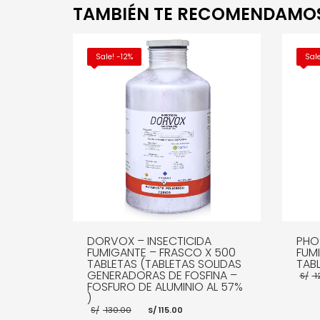
TAMBIÉN TE RECOMENDAMO
Sale! -12%
Sal
DORVOX – INSECTICIDA
PHOS
FUMIGANTE – FRASCO X 500
FUM
TABLETAS (TABLETAS SOLIDAS
TAB
GENERADORAS DE FOSFINA –
S/
1
FOSFURO DE ALUMINIO AL 57%
)
El
El
S/
130.00
S/
115.00
precio
precio