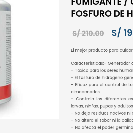
FUMIGANTE /
FOSFURO DE H
El
S/
19
S/
210.00
precio
El mejor producto para cuida
origin
Características:– Generador d
era:
– Tóxico para los seres huma
S/ 210
– El fosfuro de hidrógeno gen
– Eficaz para el control de 
almacenados.
– Controla los diferentes e
larvas, ninfas, pupas y adultos
– No deja residuos nocivos ni 
– No altera el sabor ni la cali
– No afecta el poder germinati