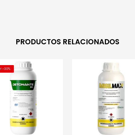
R AL CARRITO
MORE INFO
AÑADIR AL CARRITO
MOR
PRODUCTOS RELACIONADOS
e! -30%