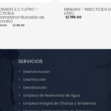
NANTE E.C X LITRO –
MISILMAX – INSECTICIDA E
CTICIDA
LITRO
ltametrina+Butoxido de
S/
195.00
ronilo)
El
El
35.00
S/
95.00
precio
precio
original
actual
era:
es:
S/ 135.00.
S/ 95.00.
AÑADIR AL CARRITO
MOR
R AL CARRITO
MORE INFO
SERVICIOS
Desinsectación
Desinfección
Desratización
Limpieza de Reservorios de Agua
Limpieza Integral de Oficinas y Ambientes