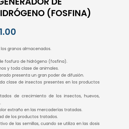
 GENERADOR DE
IDRÓGENO (FOSFINA)
El
1.00
precio
r los granos almacenados.
al
actual
e fosfuro de hidrógeno (fosfina).
es:
nos y toda clase de animales.
.00.
S/ 191.00.
erado presenta un gran poder de difusión.
toda clase de insectos presentes en los productos
stados de crecimiento de los insectos, huevos,
.
olor extraño en las mercaderías tratadas.
dad de los productos tratados.
vo de las semillas, cuando se utiliza en las dosis