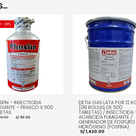
S…
e! -28%
FIN – INSECTICIDA
DETIA GAS LATA POR 12 K
IGANTE – FRASCO X 500
(08 BOLSAS DE 500
LETAS
TABLETAS) / INSECTICIDA 
El
El
ACARICIDA FUMIGANTE /
25.00
S/
90.00
precio
precio
GENERADOR DE FOSFURO
original
actual
HIDRÓGENO (FOSFINA)
era:
es:
S/
1,420.00
S/ 125.00.
S/ 90.00.