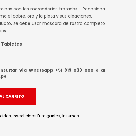
micas con las mercaderías tratadas.– Reacciona
 el cobre, oro y la plata y sus aleaciones.
oducto, se debe usar máscara de rostro completo
cos.
0 Tabletas
sultar vía Whatsapp +51 919 039 000 o al
.pe
AL CARRITO
icidas
,
Insecticidas Fumigantes
,
Insumos
edIn
hatsApp