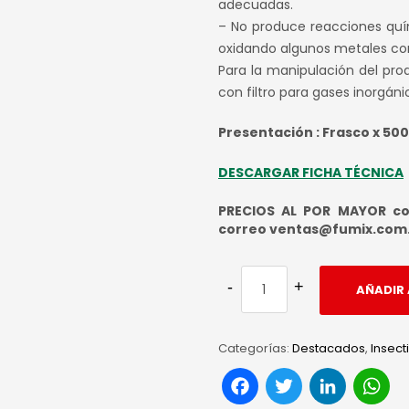
adecuadas.
– No produce reacciones quí
oxidando algunos metales como
Para la manipulación del pr
con filtro para gases inorgáni
Presentación : Frasco x 50
DESCARGAR FICHA TÉCNICA
PRECIOS AL POR MAYOR con
correo ventas@fumix.com
AÑADIR 
Categorías:
Destacados
,
Insect
Facebook
Twitter
Link
W