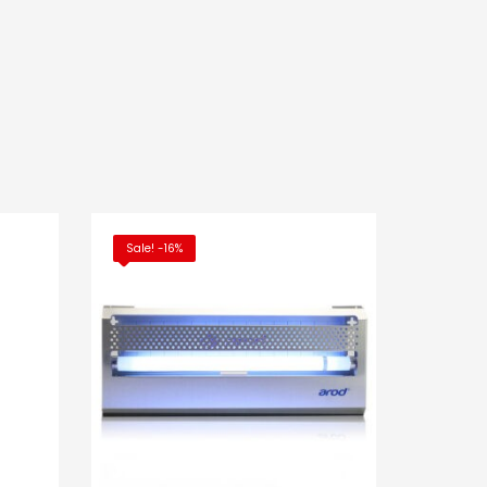
E INFO
Sale! -16%