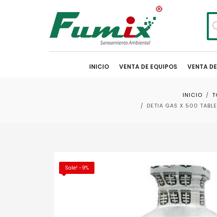
Bú
de
pr
INICIO
VENTA DE EQUIPOS
VENTA D
INICIO
T
DETIA GAS X 500 TABL
Sale! -9%