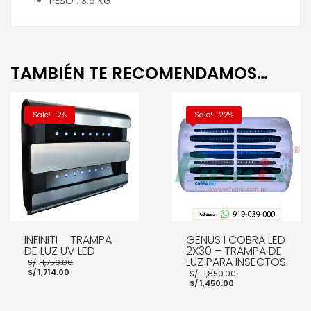
PESO : 3.9 KG
TAMBIÉN TE RECOMENDAMOS…
Sale! -2%
Sale! -22%
INFINITI – TRAMPA
GENUS I COBRA LED
DE LUZ UV LED
2X30 – TRAMPA DE
El
LUZ PARA INSECTOS
S/
1,750.00
El
precio
El
S/
1,714.00
S/
1,850.00
precio
original
El
precio
S/
1,450.00
actual
era:
precio
original
es:
S/ 1,750.00.
actual
era:
S/ 1,714.00.