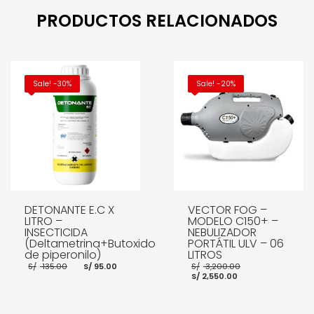
PRODUCTOS RELACIONADOS
Sale! -30%
Sale! -20%
DETONANTE E.C X
VECTOR FOG –
LITRO –
MODELO C150+ –
INSECTICIDA
NEBULIZADOR
(Deltametrina+Butoxido
PORTÁTIL ULV – 06
de piperonilo)
LITROS
El
El
El
S/
135.00
S/
95.00
S/
3,200.00
precio
precio
El
precio
S/
2,550.00
original
actual
precio
original
era:
es:
actual
era:
S/ 135.00.
S/ 95.00.
es:
S/ 3,200.00.
S/ 2,550.00.