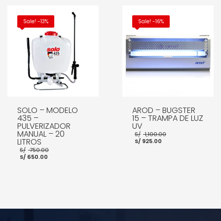
AÑADIR AL CARRITO
AÑADIR AL CARRITO
Sale! -13%
Sale! -16%
SOLO – MODELO
AROD – BUGSTER
435 –
15 – TRAMPA DE LUZ
PULVERIZADOR
UV
MANUAL – 20
El
S/
1,100.00
El
precio
LITROS
S/
925.00
precio
original
El
S/
750.00
actual
era:
El
precio
S/
650.00
es:
S/ 1,100.00.
precio
original
S/ 925.00.
actual
era:
es:
S/ 750.00.
S/ 650.00.
AÑADIR AL CARRITO
AÑADIR AL CARRITO