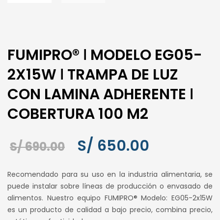
FUMIPRO® ǀ MODELO EG05-
2X15W ǀ TRAMPA DE LUZ
CON LAMINA ADHERENTE ǀ
COBERTURA 100 M2
El
El
S/
650.00
S/
690.00
precio
precio
Recomendado para su uso en la industria alimentaria, se
original
actual
puede instalar sobre líneas de producción o envasado de
alimentos. Nuestro equipo FUMIPRO® Modelo: EG05-2x15W
era:
es:
es un producto de calidad a bajo precio, combina precio,