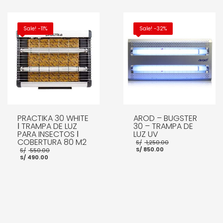
es:
S/ 1,850.00.
S/ 1,450.00.
AÑADIR AL CARRITO
AÑADIR AL CARRITO
Sale! -11%
Sale! -32%
PRACTIKA 30 WHITE
AROD – BUGSTER
ǀ TRAMPA DE LUZ
30 – TRAMPA DE
PARA INSECTOS ǀ
LUZ UV
COBERTURA 80 M2
El
S/
1,250.00
El
precio
El
S/
850.00
S/
550.00
precio
original
El
precio
S/
490.00
actual
era:
precio
original
es:
S/ 1,250.00.
actual
era:
S/ 850.00.
es:
S/ 550.00.
S/ 490.00.
AÑADIR AL CARRITO
AÑADIR AL CARRITO