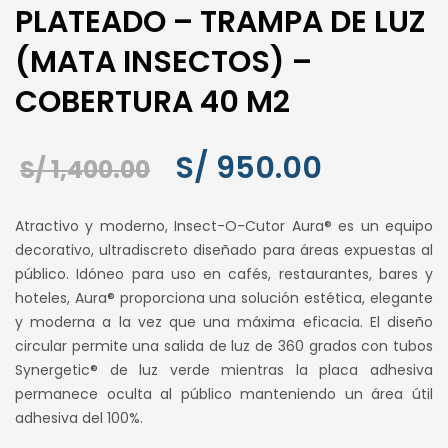
PLATEADO – TRAMPA DE LUZ
(MATA INSECTOS) –
COBERTURA 40 M2
El
El
S/
950.00
S/
1,400.00
precio
precio
Atractivo y moderno, Insect-O-Cutor Aura® es un equipo
original
actual
decorativo, ultradiscreto diseñado para áreas expuestas al
público. Idóneo para uso en cafés, restaurantes, bares y
era:
es:
hoteles, Aura® proporciona una solución estética, elegante
S/ 1,400.00.
S/ 950.00.
y moderna a la vez que una máxima eficacia. El diseño
circular permite una salida de luz de 360 grados con tubos
Synergetic® de luz verde mientras la placa adhesiva
permanece oculta al público manteniendo un área útil
adhesiva del 100%.