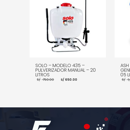
SOLO – MODELO 435 –
ASH
PULVERIZADOR MANUAL – 20
GENE
LITROS
05 L
El
El
S/
750.00
S/
650.00
S/
1
precio
precio
original
actual
era:
es:
S/ 750.00.
S/ 650.00.
AÑADIR AL CARRITO
MORE INFO
AÑADI