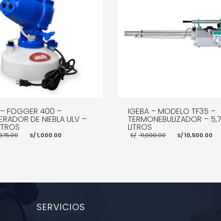
 – FOGGER 400 –
IGEBA – MODELO TF35 –
RADOR DE NIEBLA ULV –
TERMONEBULIZADOR – 5,
ITROS
LITROS
El
El
El
El
,675.00
S/
1,000.00
S/
11,000.00
S/
10,500.00
precio
precio
precio
p
original
actual
original
a
era:
es:
era:
e
S/ 1,675.00.
S/ 1,000.00.
S/ 11,000.00.
S
R AL CARRITO
MORE INFO
AÑADIR AL CARRITO
MOR
SERVICIOS