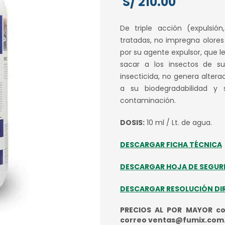
S/
210.00
De triple acción (expulsió
tratadas, no impregna olores
por su agente expulsor, que l
sacar a los insectos de s
insecticida, no genera alter
a su biodegradabilidad y 
contaminación.
DOSIS:
10 ml / Lt. de agua.
DESCARGAR FICHA TÉCNICA
DESCARGAR HOJA DE SEGUR
DESCARGAR RESOLUCIÓN DI
PRECIOS AL POR MAYOR con
correo ventas@fumix.com