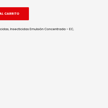
AL CARRITO
icidas
,
Insecticidas Emulsión Concentrada – EC
,
edIn
hatsApp