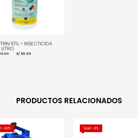
TRIN 10% – INSECTICIDA
 LITRO
El
El
05.00
S/
90.00
precio
precio
original
actual
era:
es:
S/ 105.00.
S/ 90.00.
R AL CARRITO
MORE INFO
PRODUCTOS RELACIONADOS
e! -40%
Sale! -5%