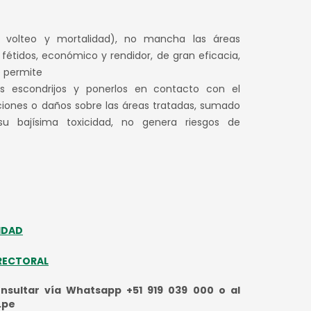
n, volteo y mortalidad), no mancha las áreas
 fétidos, económico y rendidor, de gran eficacia,
e permite
us escondrijos y ponerlos en contacto con el
aciones o daños sobre las áreas tratadas, sumado
su bajísima toxicidad, no genera riesgos de
IDAD
RECTORAL
sultar vía Whatsapp +51 919 039 000 o al
.pe