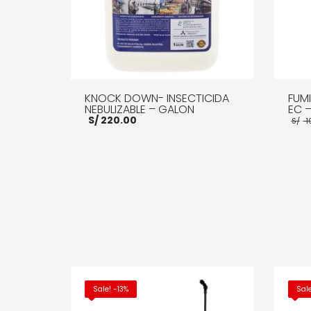
KNOCK DOWN- INSECTICIDA
FUMI
NEBULIZABLE – GALON
EC –
S/
220.00
S/
1
AÑADIR AL CARRITO
MORE INFO
AÑADI
Sale! -13%
Sal