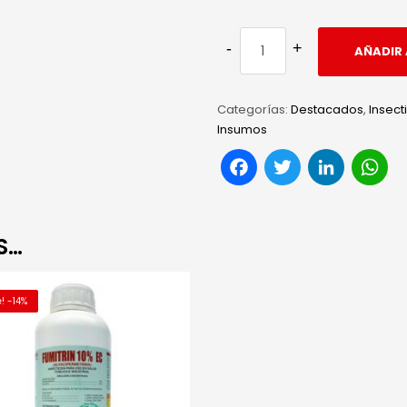
AÑADIR 
Categorías:
Destacados
,
Insect
Insumos
Facebook
Twitter
Link
W
S…
! -14%