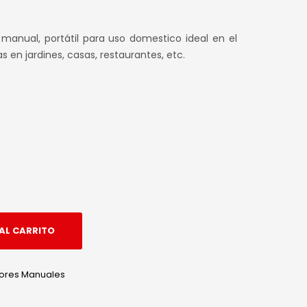
l manual, portátil para uso domestico ideal en el
as en jardines, casas, restaurantes, etc.
AL CARRITO
dores Manuales
edIn
hatsApp