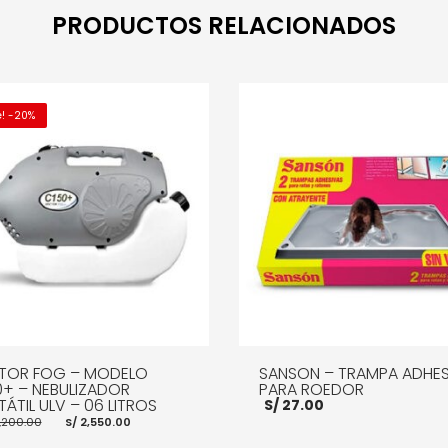
PRODUCTOS RELACIONADOS
e! -20%
TOR FOG – MODELO
SANSON – TRAMPA ADHES
0+ – NEBULIZADOR
PARA ROEDOR
ÁTIL ULV – 06 LITROS
S/
27.00
El
El
,200.00
S/
2,550.00
precio
precio
original
actual