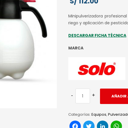
S/
112.00
Minipulverizadora profesiona
riego y aplicación de pesticid
DESCARGAR FICHA TÉCNICA
MARCA
AÑADIR 
Categorías:
Equipos
,
Pulveriza
Facebook
Twitter
Link
W