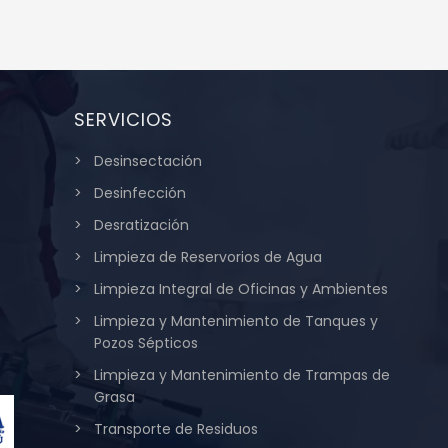
era:
es:
S/ 3,200.00.
S/ 2,550.00.
AÑADIR AL CARRITO
MOR
R AL CARRITO
MORE INFO
SERVICIOS
Desinsectación
Desinfección
Desratización
Limpieza de Reservorios de Agua
Limpieza Integral de Oficinas y Ambientes
Limpieza y Mantenimiento de Tanques y
Pozos Sépticos
Limpieza y Mantenimiento de Trampas de
Grasa
Transporte de Residuos