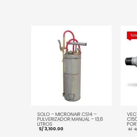
Sal
SOLO – MICRONAIR CS14 –
VEC
PULVERIZADOR MANUAL – 13,6
C15
LITROS
PORT
S/
3,100.00
S/
3