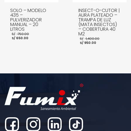
SOLO – MODELO
INSECT-O-CUTOR |
435 –
AURA PLATEADO –
PULVERIZADOR
TRAMPA DE LUZ
MANUAL – 20
(MATA INSECTOS)
LITROS
– COBERTURA 40
El
M2
S/
750.00
El
precio
El
S/
650.00
S/
1,400.00
precio
original
El
precio
S/
950.00
actual
era:
precio
original
es:
S/ 750.00.
actual
era:
S/ 650.00.
es:
S/ 1,400.00.
S/ 950.00.
AÑADIR AL CARRITO
AÑADIR AL CARRITO