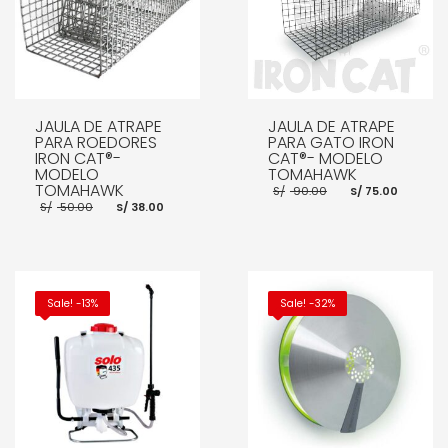
JAULA DE ATRAPE
JAULA DE ATRAPE
PARA ROEDORES
PARA GATO IRON
IRON CAT®-
CAT®- MODELO
MODELO
TOMAHAWK
TOMAHAWK
El
El
S/
90.00
S/
75.00
precio
preci
El
El
S/
50.00
S/
38.00
original
actua
precio
precio
era:
es:
original
actual
S/ 90.00.
S/ 75.
era:
es:
S/ 50.00.
S/ 38.00.
AÑADIR AL CARRITO
AÑADIR AL CARRITO
Sale! -13%
Sale! -32%