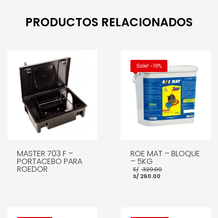
PRODUCTOS RELACIONADOS
Sale! -19%
MASTER 703 F –
ROE MAT – BLOQUE
PORTACEBO PARA
– 5KG
ROEDOR
El
S/
320.00
El
precio
S/
260.00
precio
original
actual
era:
es:
S/ 320.00.
S/ 260.00.
LEER MÁS