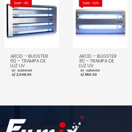
AÑADIR AL CARRITO
Sale! -9%
Sale! -32%
AROD – BUGSTER
AROD – BUGSTER
60 – TRAMPA DE
30 – TRAMPA DE
LUZ UV
LUZ UV
El
El
S/
2,250.00
S/
1,250.00
El
precio
El
precio
S/
2,048.00
S/
850.00
precio
original
precio
original
actual
era:
actual
era:
es:
S/ 2,250.00.
es:
S/ 1,250.00.
S/ 2,048.00.
S/ 850.00.
AÑADIR AL CARRITO
AÑADIR AL CARRITO