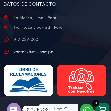
DATOS DE CONTACTO
La Molina, Lima - Perú
Trujillo, La Libertad - Perú
919-039-000
ventas@fumix.com.pe
0
¿Necesitas ayuda?
SÍGUENOS!
@2020 FUMIX - Todos los derechos reservados. Diseñado por