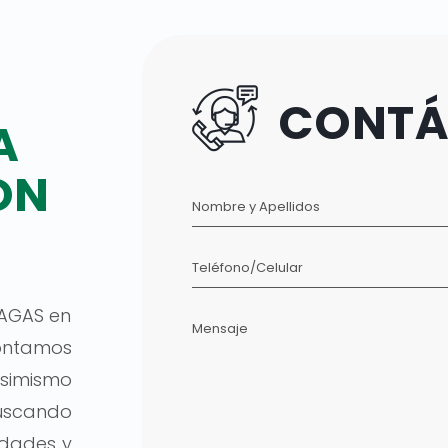
CONTÁ
A
ON
Nombre y Apellidos
Teléfono/Celular
AGAS en
Mensaje
contamos
Asimismo
uscando
idades y