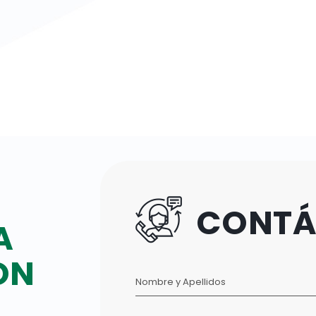
CONTÁ
A
ON
Nombre y Apellidos