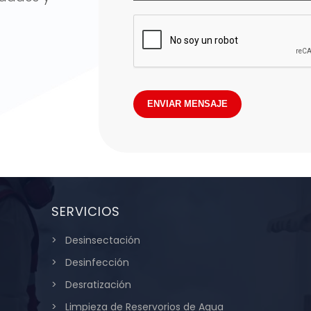
ENVIAR MENSAJE
SERVICIOS
Desinsectación
Desinfección
Desratización
Limpieza de Reservorios de Agua