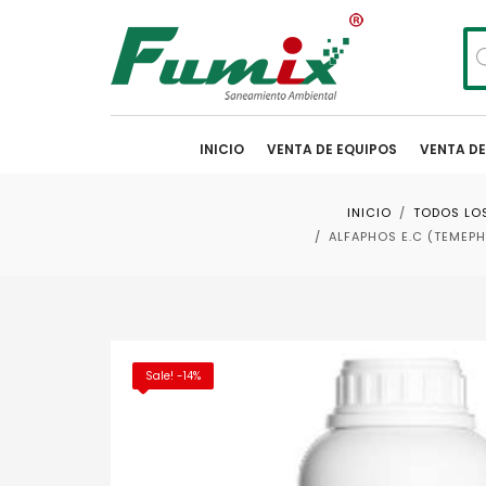
Bú
de
pr
INICIO
VENTA DE EQUIPOS
VENTA D
INICIO
TODOS LO
ALFAPHOS E.C (TEMEPHO
Sale! -14%