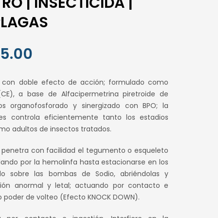
TRO | INSECTICIDA |
PLAGAS
El
5.00
o
precio
a con doble efecto de acción; formulado como
al
actual
CE), a base de Alfacipermetrina piretroide de
os organofosforado y sinergizado con BPO; la
es:
es controla eficientemente tanto los estadios
.00.
S/ 155.00.
mo adultos de insectos tratados.
; penetra con facilidad el tegumento o esqueleto
ulando por la hemolinfa hasta estacionarse en los
do sobre las bombas de Sodio, abriéndolas y
ción anormal y letal; actuando por contacto e
to poder de volteo (Efecto KNOCK DOWN).