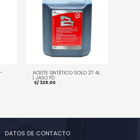
–
ACEITE SINTÉTICO SOLO 2T 4L
| JASO FD
S/
325.00
o
l
.00.
E INFO
AÑADIR AL CARRITO
MORE INFO
DATOS DE CONTACTO