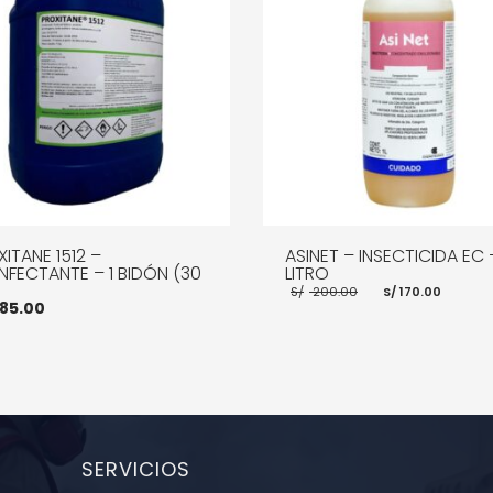
ITANE 1512 –
ASINET – INSECTICIDA EC 
NFECTANTE – 1 BIDÓN (30
LITRO
El
El
S/
200.00
S/
170.00
precio
preci
85.00
original
actua
era:
es:
S/ 200.00.
S/ 170
AÑADIR AL CARRITO
MOR
R AL CARRITO
MORE INFO
SERVICIOS