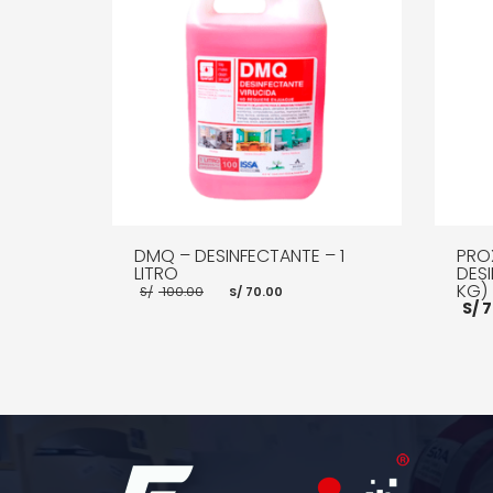
DMQ – DESINFECTANTE – 1
PROX
LITRO
DESI
El
El
KG)
S/
100.00
S/
70.00
precio
precio
S/
7
original
actual
era:
es:
S/ 100.00.
S/ 70.00.
AÑADIR AL CARRITO
MORE INFO
AÑADI