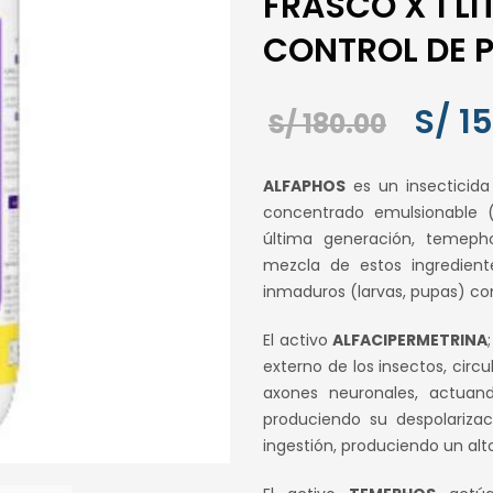
FRASCO X 1 LI
CONTROL DE 
El
S/
15
S/
180.00
preci
ALFAPHOS
es un insecticid
origin
concentrado emulsionable (
última generación, temeph
era:
mezcla de estos ingredient
S/ 180
inmaduros (larvas, pupas) co
El activo
ALFACIPERMETRINA
externo de los insectos, circ
axones neuronales, actuan
produciendo su despolariza
ingestión, produciendo un al