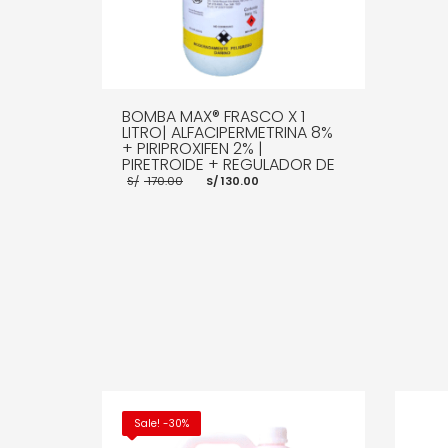
BOMBA MAX® FRASCO X 1
LITRO| ALFACIPERMETRINA 8%
+ PIRIPROXIFEN 2% |
PIRETROIDE + REGULADOR DE
El
El
S/
170.00
S/
130.00
precio
precio
original
actual
era:
es:
S/ 170.00.
S/ 130.00.
AÑADIR AL CARRITO
MORE INFO
Sale! -30%