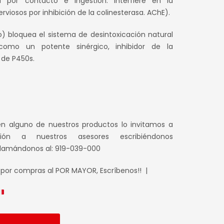
por contacto e ingestión. Interfiere en la
rviosos por inhibición de la colinesterasa. AChE).
lo) bloquea el sistema de desintoxicación natural
como un potente sinérgico, inhibidor de la
de P450s.
en alguno de nuestros productos lo invitamos a
ción a nuestros asesores escribiéndonos
llamándonos al: 919-039-000
 por compras al POR MAYOR, Escríbenos!! |