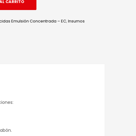
AL CARRITO
icidas Emulsión Concentrada – EC
,
Insumos
edIn
hatsApp
iones:
jabón.