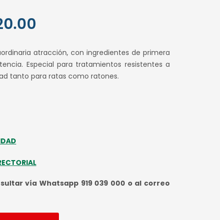
El
20.00
o
precio
aordinaria atracción, con ingredientes de primera
al
actual
encia. Especial para tratamientos resistentes a
idad tanto para ratas como ratones.
es:
.00.
S/ 720.00.
IDAD
RECTORIAL
ultar vía Whatsapp 919 039 000 o al correo