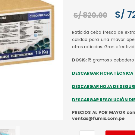
El
S/
7
S/
820.00
preci
Raticida cebo fresco de extr
origin
calidad para una mayor apet
otros raticidas. Gran efectiv
era:
S/ 820
DOSIS:
15 gramos x cebadero
DESCARGAR FICHA TÉCNICA
DESCARGAR HOJA DE SEGUR
DESCARGAR RESOLUCIÓN DI
PRECIOS AL POR MAYOR cons
ventas@fumix.com.pe