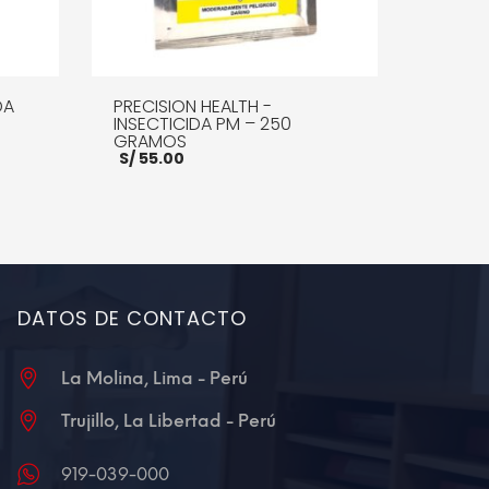
DA
PRECISION HEALTH -
INSECTICIDA PM – 250
GRAMOS
S/
55.00
0.
E INFO
AÑADIR AL CARRITO
MORE INFO
DATOS DE CONTACTO
La Molina, Lima - Perú
Trujillo, La Libertad - Perú
919-039-000