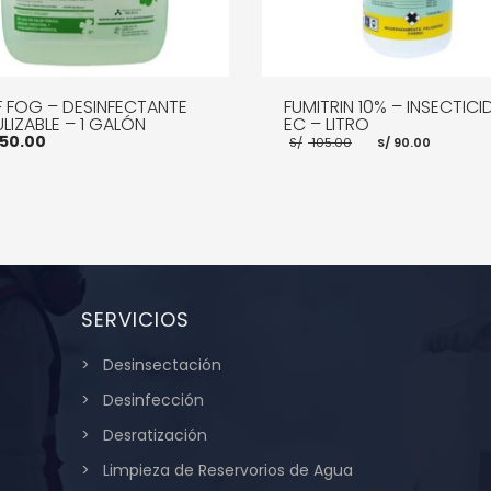
F FOG – DESINFECTANTE
FUMITRIN 10% – INSECTICI
LIZABLE – 1 GALÓN
EC – LITRO
El
El
50.00
S/
105.00
S/
90.00
precio
precio
original
actual
era:
es:
S/ 105.00.
S/ 90.0
R AL CARRITO
MORE INFO
AÑADIR AL CARRITO
MOR
SERVICIOS
Desinsectación
Desinfección
Desratización
Limpieza de Reservorios de Agua