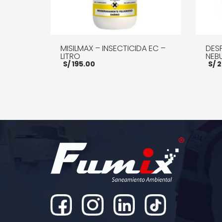
MISILMAX – INSECTICIDA EC –
DES
LITRO
NEBU
S/
195.00
S/
2
AÑADIR AL CARRITO
MORE INFO
AÑADI