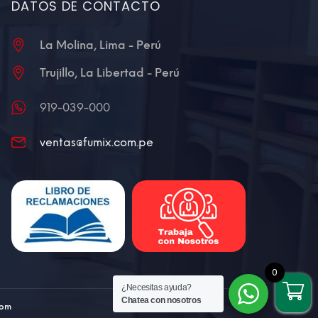
DATOS DE CONTACTO
La Molina, Lima - Perú
Trujillo, La Libertad - Perú
919-039-000
ventas@fumix.com.pe
0
¿Necesitas ayuda?
Chatea con nosotros
com